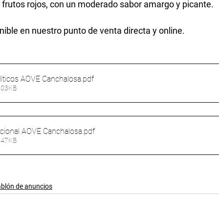
 frutos rojos, con un moderado sabor amargo y picante.
ble en nuestro punto de venta directa y online.
líticos AOVE Canchalosa
.pdf
 303KB
icional AOVE Canchalosa
.pdf
 147KB
ablón de anuncios