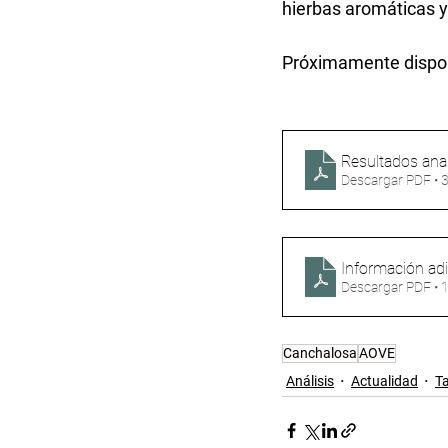
hierbas aromáticas y
Próximamente disponi
Resultados ana
Descargar PDF •
Información ad
Descargar PDF •
Canchalosa
AOVE
Análisis
Actualidad
T