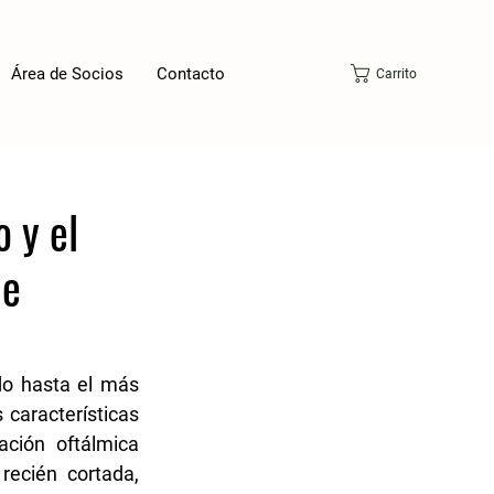
Área de Socios
Contacto
Carrito
o y el
de
o hasta el más 
características 
ción oftálmica 
ecién cortada, 